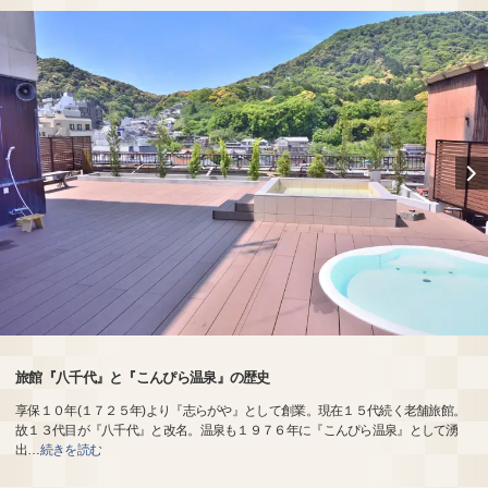
旅館『八千代』と『こんぴら温泉』の歴史
享保１０年(１７２５年)より『志らがや』として創業。現在１５代続く老舗旅館。
故１３代目が『八千代』と改名。温泉も１９７６年に『こんぴら温泉』として湧
出
…
続きを読む