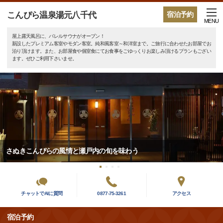
こんぴら温泉湯元八千代
宿泊予約
MENU
屋上露天風呂に、バレルサウナがオープン！
新設したプレミアム客室やモダン客室。純和風客室～和洋室まで。ご旅行に合わせたお部屋でお
泊り頂けます。また、お部屋食や個室食にてお食事をごゆっくりお楽しみ頂けるプランもござい
ます。ぜひご利用下さいませ。
さぬきこんぴらの風情と瀬戸内の旬を味わう
チャットでAIに質問
0877-75-3261
アクセス
宿泊予約