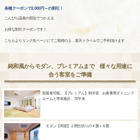
各種クーポンで2,000円～の割引！
こんぴら温泉の宿泊でつかえる
お得な割引クーポンです！
こちらよりリンク先ページにてご取得の上、楽天トラベルでご予約頂けます
純和風からモダン、プレミアムまで 様々な用途に
合う客室をご準備
部屋食可能。【プレミアム】和洋室 お食事用ダイニング
ルームと専有風呂 70平米
モダン【和室】２間仕切りの４畳＋６畳