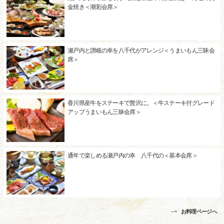
金焼き＜潮彩会席＞
瀬戸内と讃岐の幸を八千代がアレンジ＜うまいもん三昧会
席＞
香川県産牛をステーキで贅沢に。＜牛ステーキ付グレード
アップうまいもん三昧会席＞
通年で楽しめる瀬戸内の幸 八千代の＜基本会席＞
お料理ページへ