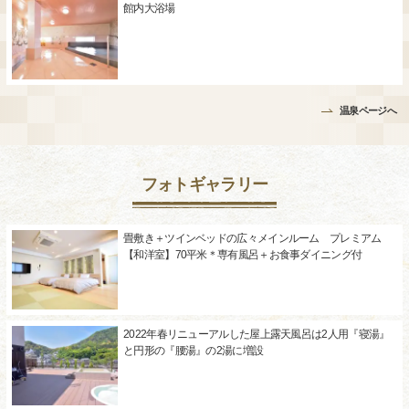
館内大浴場
温泉ページへ
フォトギャラリー
畳敷き＋ツインベッドの広々メインルーム プレミアム
【和洋室】70平米＊専有風呂＋お食事ダイニング付
2022年春リニューアルした屋上露天風呂は2人用『寝湯』
と円形の『腰湯』の2湯に増設