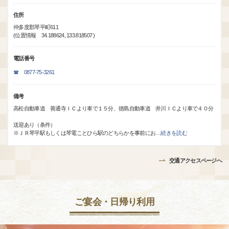
住所
仲多度郡琴平町611
(位置情報 34.188624, 133.818507 )
電話番号
☎ 0877-75-3261
備考
高松自動車道 善通寺ＩＣより車で１５分、徳島自動車道 井川ＩＣより車で４０分
送迎あり（条件）
※ＪＲ琴平駅もしくは琴電ことひら駅のどちらかを事前にお
…
続きを読む
交通アクセスページへ
ご宴会・日帰り利用